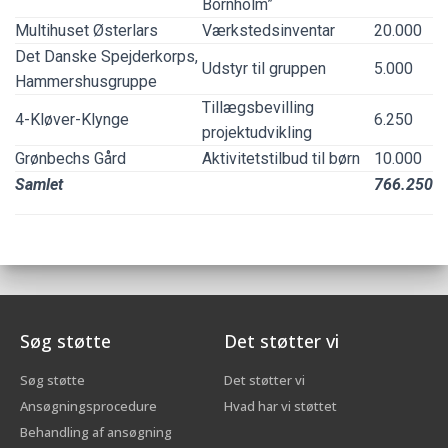
Bornholm”
Multihuset Østerlars
Værkstedsinventar
20.000
Det Danske Spejderkorps,
Udstyr til gruppen
5.000
Hammershusgruppe
Tillægsbevilling
4-Kløver-Klynge
6.250
projektudvikling
Grønbechs Gård
Aktivitetstilbud til børn
10.000
Samlet
766.250
Søg støtte
Det støtter vi
Søg støtte
Det støtter vi
Ansøgningsprocedure
Hvad har vi støttet
Behandling af ansøgning