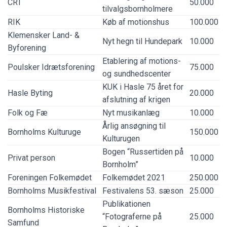
CRT
50.000
tilvalgsbornholmere
RIK
Køb af motionshus
100.000
Klemensker Land- &
Nyt hegn til Hundepark
10.000
Byforening
Etablering af motions-
Poulsker Idrætsforening
75.000
og sundhedscenter
KUK i Hasle 75 året for
Hasle Byting
20.000
afslutning af krigen
Folk og Fæ
Nyt musikanlæg
10.000
Årlig ansøgning til
Bornholms Kulturuge
150.000
Kulturugen
Bogen “Russertiden på
Privat person
10.000
Bornholm”
Foreningen Folkemødet
Folkemødet 2021
250.000
Bornholms Musikfestival
Festivalens 53. sæson
25.000
Publikationen
Bornholms Historiske
“Fotograferne på
25.000
Samfund